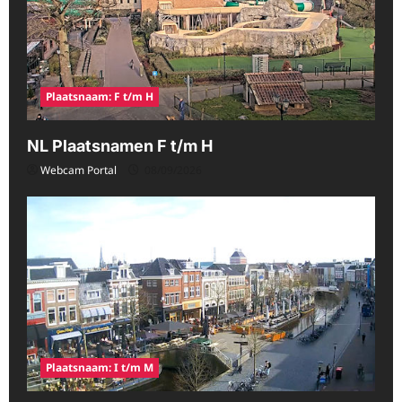
Plaatsnaam: F t/m H
NL Plaatsnamen F t/m H
Webcam Portal
08/09/2026
Plaatsnaam: I t/m M