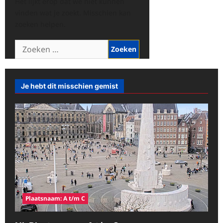
Het lijkt erop dat we niet kunnen
vinden wat je zoekt. Misschien kan
zoeken helpen.
Zoeken
naar:
Je hebt dit misschien gemist
Plaatsnaam: A t/m C