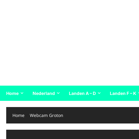
Home
Nederland
Landen A – D
Landen F – K
Home
Webcam Groton