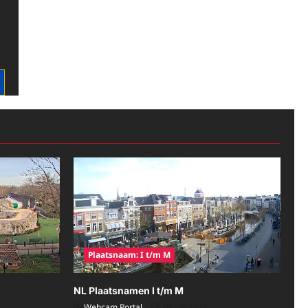
Plaatsnaam: I t/m M
NL Plaatsnamen I t/m M
Webcam Portal
08/08/2026