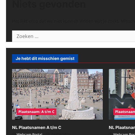
Niets gevonden
Het lijkt erop dat we niet kunnen vinden wat je zoekt. Missc
Zoeken
naar:
Je hebt dit misschien gemist
Plaatsnaam: A t/m C
Plaatsnaam
NL Plaatsnamen A t/m C
NL Plaatsna
Webcam Portal
08/08/2026
Webcam Port