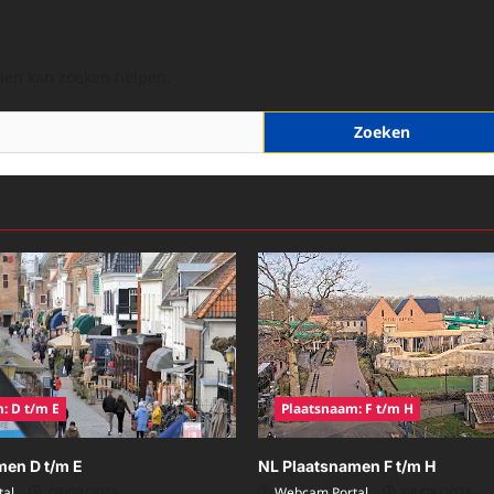
hien kan zoeken helpen.
: D t/m E
Plaatsnaam: F t/m H
men D t/m E
NL Plaatsnamen F t/m H
al
08/08/2026
Webcam Portal
08/08/2026