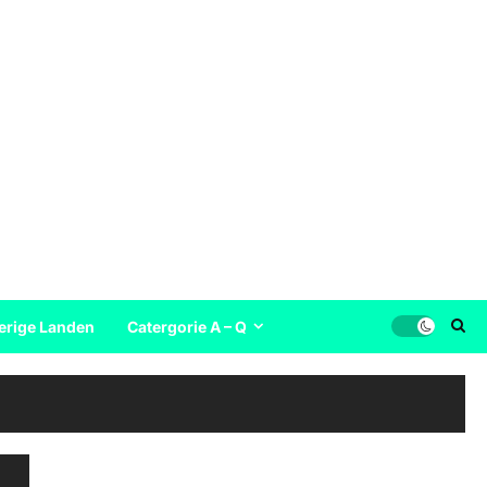
erige Landen
Catergorie A – Q