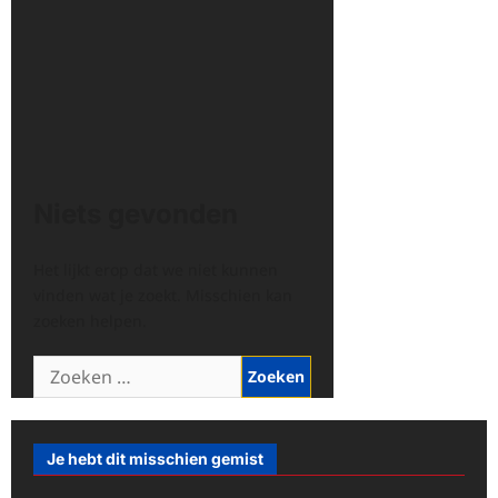
Niets gevonden
Het lijkt erop dat we niet kunnen
vinden wat je zoekt. Misschien kan
zoeken helpen.
Zoeken
naar:
Je hebt dit misschien gemist