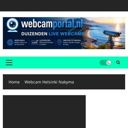
Ga
naar
de
inhoud
Primair
menu
Home
Webcam Helsinki Nakyma