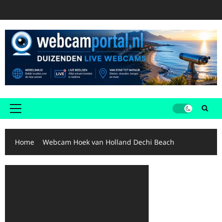
Ga
naar
de
inhoud
Primair
menu
Home
Webcam Hoek van Holland Dechi Beach