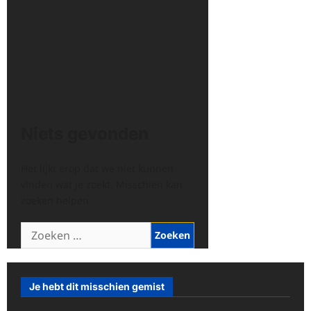
Niets gevonden
Het lijkt erop dat we niet kunnen
vinden wat je zoekt. Misschien kan
zoeken helpen.
Zoeken
naar:
Je hebt dit misschien gemist