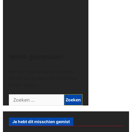
Niets gevonden
Het lijkt erop dat we niet kunnen
vinden wat je zoekt. Misschien kan
zoeken helpen.
Zoeken
naar:
Je hebt dit misschien gemist