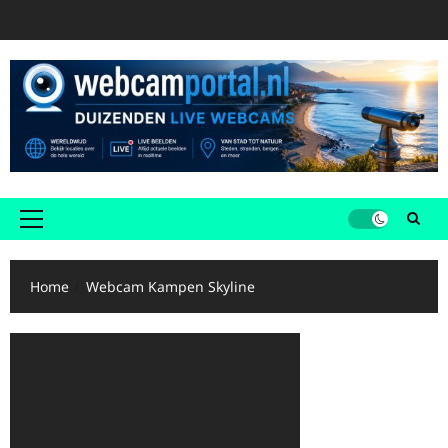
Ga
naar
de
inhoud
Primair
menu
Home
Webcam Kampen Skyline