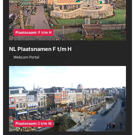
Plaatsnaam: F t/m H
NL Plaatsnamen F t/m H
Webcam Portal
08/09/2026
Plaatsnaam: I t/m M