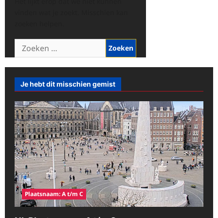
Het lijkt erop dat we niet kunnen
vinden wat je zoekt. Misschien kan
zoeken helpen.
Zoeken
naar:
Je hebt dit misschien gemist
Plaatsnaam: A t/m C