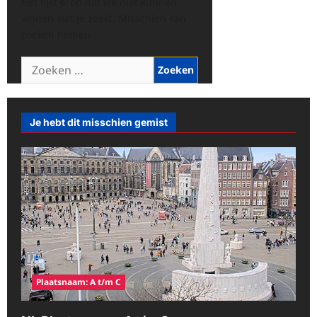
Het lijkt erop dat we niet kunnen
vinden wat je zoekt. Misschien kan
zoeken helpen.
Zoeken
naar:
Je hebt dit misschien gemist
Plaatsnaam: A t/m C