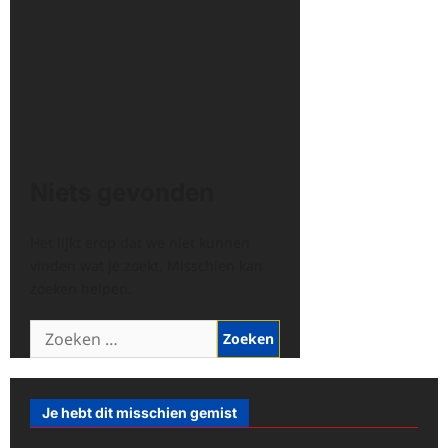
Niets gevonden
Het lijkt erop dat we niet kunnen
vinden wat je zoekt. Misschien kan
zoeken helpen.
Zoeken
naar:
Je hebt dit misschien gemist