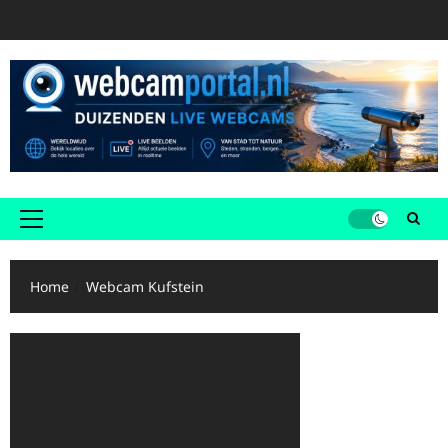
Ga
naar
de
inhoud
Primair
menu
Home
Webcam Kufstein