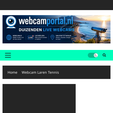
Ga
naar
de
inhoud
Primair
menu
Home
Webcam Laren Tennis