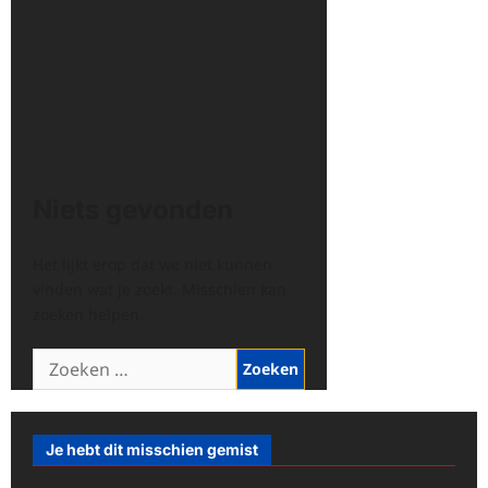
Niets gevonden
Het lijkt erop dat we niet kunnen
vinden wat je zoekt. Misschien kan
zoeken helpen.
Zoeken
naar:
Je hebt dit misschien gemist