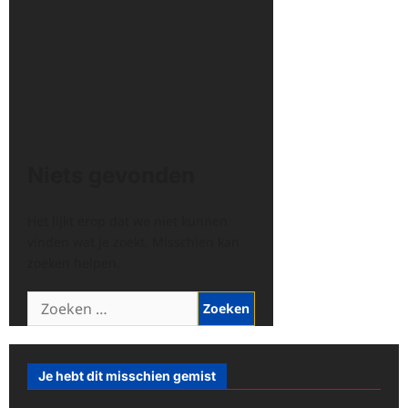
Niets gevonden
Het lijkt erop dat we niet kunnen
vinden wat je zoekt. Misschien kan
zoeken helpen.
Zoeken
naar:
Je hebt dit misschien gemist