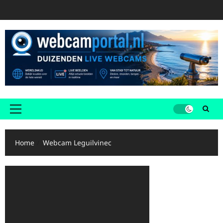
Ga
naar
de
inhoud
Primair
menu
Home
Webcam Leguilvinec