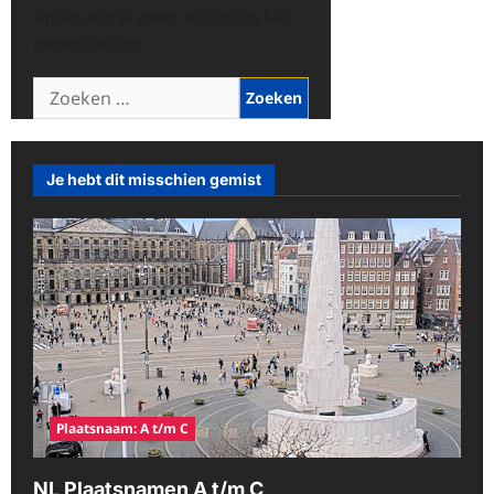
vinden wat je zoekt. Misschien kan
zoeken helpen.
Zoeken
naar:
Je hebt dit misschien gemist
Plaatsnaam: A t/m C
NL Plaatsnamen A t/m C