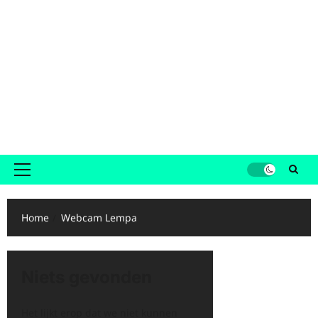
Primair
menu
Home
Webcam Lempa
Niets gevonden
Het lijkt erop dat we niet kunnen