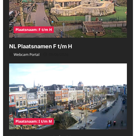
Plaatsnaam: F t/m H
NL Plaatsnamen F t/m H
Webcam Portal
08/06/2026
Plaatsnaam: I t/m M