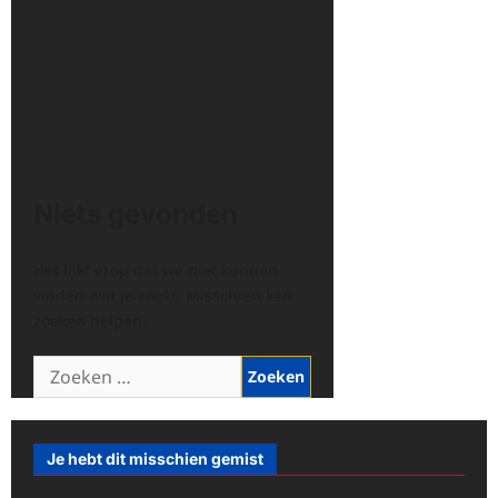
Niets gevonden
Het lijkt erop dat we niet kunnen
vinden wat je zoekt. Misschien kan
zoeken helpen.
Zoeken
naar:
Je hebt dit misschien gemist