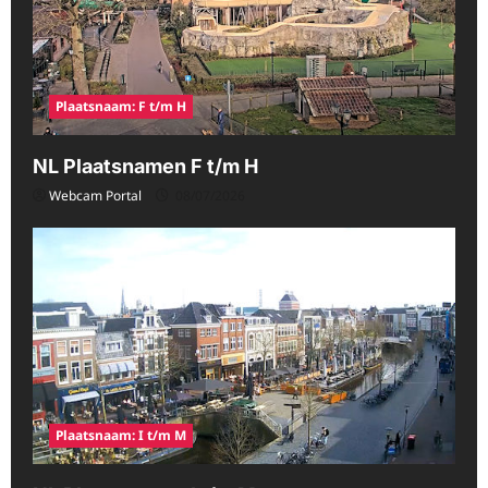
Plaatsnaam: F t/m H
NL Plaatsnamen F t/m H
Webcam Portal
08/07/2026
Plaatsnaam: I t/m M