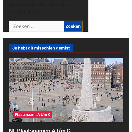
vinden wat je zoekt. Misschien kan
zoeken helpen.
Zoeken
naar:
Je hebt dit misschien gemist
Plaatsnaam: A t/m C
NL Plaatsnamen A t/m C