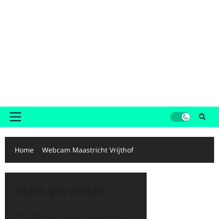
Primair
menu
Home
Webcam Maastricht Vrijthof
Niets gevonden
Het lijkt erop dat we niet kunnen