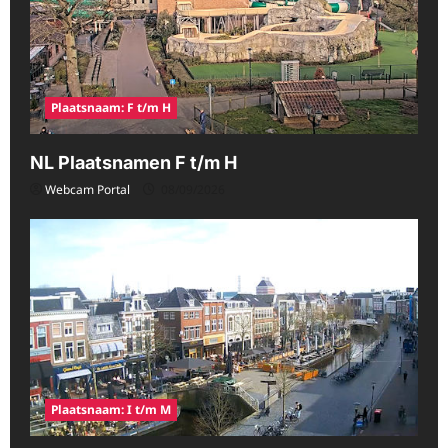
Plaatsnaam: F t/m H
NL Plaatsnamen F t/m H
Webcam Portal
08/09/2026
Plaatsnaam: I t/m M