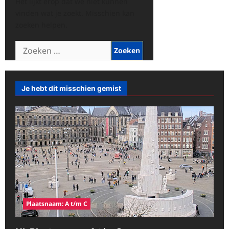
Het lijkt erop dat we niet kunnen
vinden wat je zoekt. Misschien kan
zoeken helpen.
Zoeken
naar:
Je hebt dit misschien gemist
Plaatsnaam: A t/m C