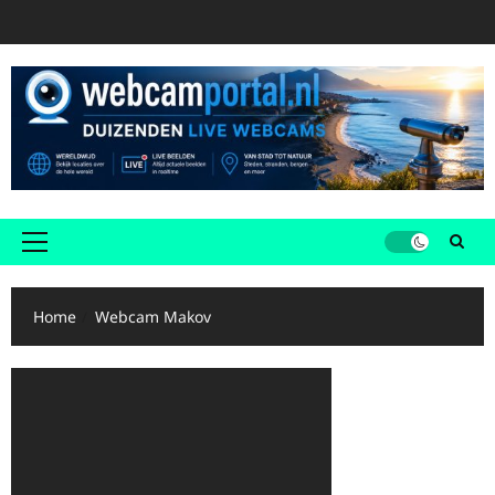
Ga
naar
de
inhoud
Primair
menu
Home
Webcam Makov