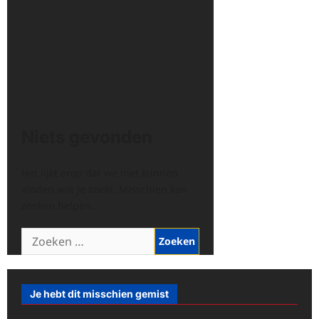
Niets gevonden
Het lijkt erop dat we niet kunnen
vinden wat je zoekt. Misschien kan
zoeken helpen.
Zoeken
naar:
Je hebt dit misschien gemist