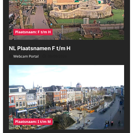
Plaatsnaam: F t/m H
NL Plaatsnamen F t/m H
Webcam Portal
08/09/2026
Plaatsnaam: I t/m M