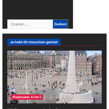
Het lijkt erop dat we niet kunnen
vinden wat je zoekt. Misschien kan
zoeken helpen.
Zoeken
naar:
Je hebt dit misschien gemist
Plaatsnaam: A t/m C