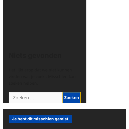
Niets gevonden
Het lijkt erop dat we niet kunnen
vinden wat je zoekt. Misschien kan
zoeken helpen.
Zoeken
naar:
Je hebt dit misschien gemist