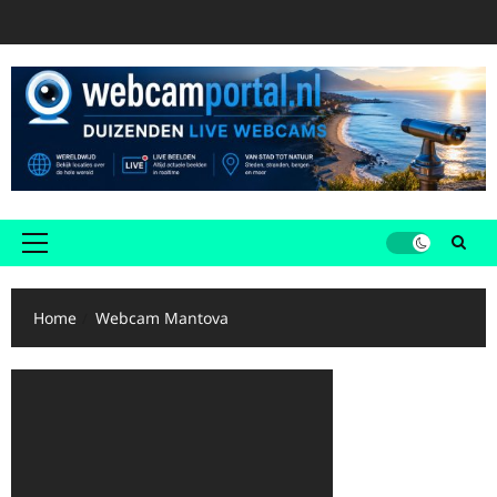
Ga
naar
de
inhoud
Primair
menu
Home
Webcam Mantova