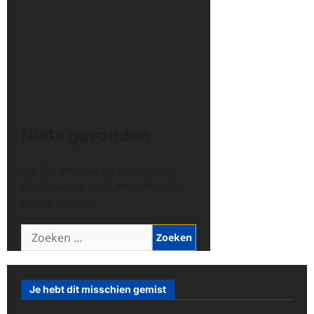
Niets gevonden
Het lijkt erop dat we niet kunnen
vinden wat je zoekt. Misschien kan
zoeken helpen.
Zoeken
naar:
Je hebt dit misschien gemist