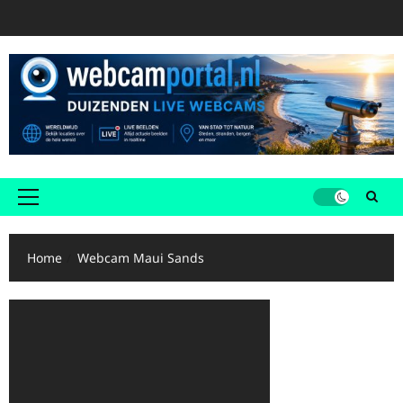
Ga
naar
de
inhoud
Primair
menu
Home
Webcam Maui Sands