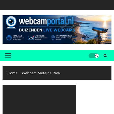
Ga
naar
de
inhoud
Primair
menu
Home
Webcam Metajna Riva