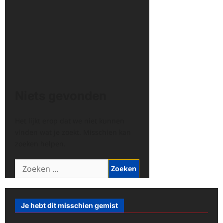
Niets gevonden
Het lijkt erop dat we niet kunnen
vinden wat je zoekt. Misschien kan
zoeken helpen.
Zoeken
naar:
Je hebt dit misschien gemist