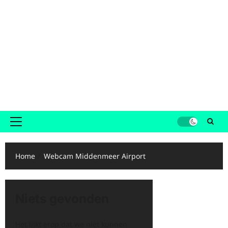
Primair
menu
Home
Webcam Middenmeer Airport
Niets gevonden
Het lijkt erop dat we niet kunnen