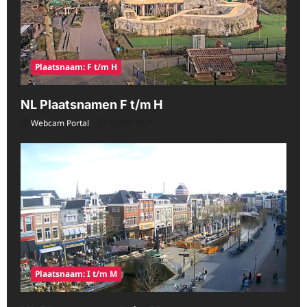
Plaatsnaam: F t/m H
NL Plaatsnamen F t/m H
Webcam Portal
08/06/2026
Plaatsnaam: I t/m M