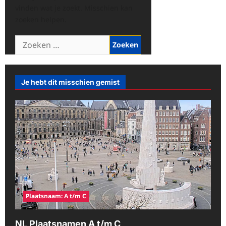
vinden wat je zoekt. Misschien kan
zoeken helpen.
Zoeken
naar:
Je hebt dit misschien gemist
Plaatsnaam: A t/m C
NL Plaatsnamen A t/m C