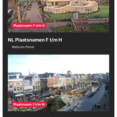
Plaatsnaam: F t/m H
NL Plaatsnamen F t/m H
Webcam Portal
08/06/2026
Plaatsnaam: I t/m M