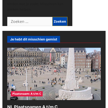
vinden wat je zoekt. Misschien kan
zoeken helpen.
Zoeken
naar:
Je hebt dit misschien gemist
Plaatsnaam: A t/m C
NL Plaatsnamen A t/m C