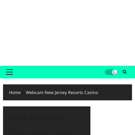
Primair
menu
Home
Webcam New Jersey Resorts Casino
Niets gevonden
Het lijkt erop dat we niet kunnen