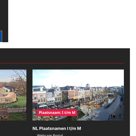
Plaatsnaam: I t/m M
NL Plaatsnamen I t/m M
Webcam Portal
08/07/2026