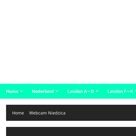
Home
Nederland
Landen A – D
Landen F – K
Home
Webcam Niedzica