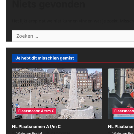
Niets gevonden
Het lijkt erop dat we niet kunnen vinden wat je zoekt. Missc
Zoeken
naar:
Je hebt dit misschien gemist
Plaatsnaam: A t/m C
Plaatsnaam
NL Plaatsnamen A t/m C
NL Plaatsna
Webcam Portal
08/07/2026
Webcam Port