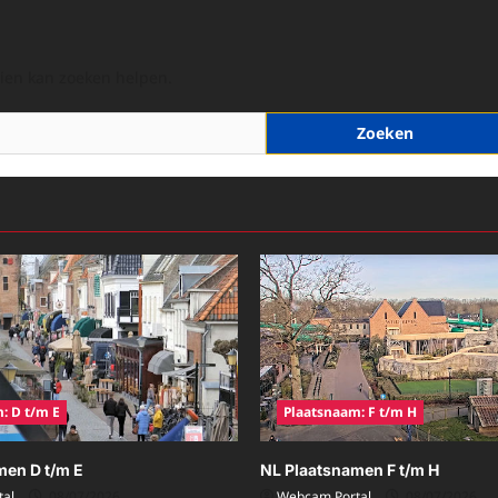
hien kan zoeken helpen.
: D t/m E
Plaatsnaam: F t/m H
men D t/m E
NL Plaatsnamen F t/m H
al
08/07/2026
Webcam Portal
08/07/2026