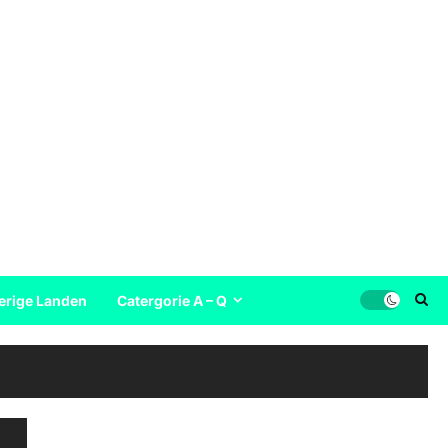
erige Landen
Catergorie A – Q