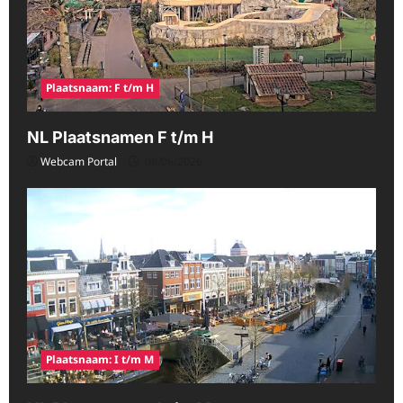
Plaatsnaam: F t/m H
NL Plaatsnamen F t/m H
Webcam Portal
08/06/2026
Plaatsnaam: I t/m M