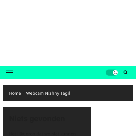
Primair
menu
Home
Webcam Nizhny Tagil
Niets gevonden
Het lijkt erop dat we niet kunnen