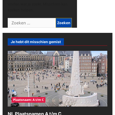
vinden wat je zoekt. Misschien kan
zoeken helpen.
Zoeken
naar:
Je hebt dit misschien gemist
Plaatsnaam: A t/m C
NL Plaatsnamen A t/m C