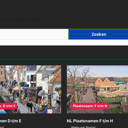
hien kan zoeken helpen.
: D t/m E
Plaatsnaam: F t/m H
men D t/m E
NL Plaatsnamen F t/m H
al
08/08/2026
Webcam Portal
08/08/2026