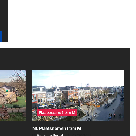
Plaatsnaam: I t/m M
NL Plaatsnamen I t/m M
Webcam Portal
08/08/2026