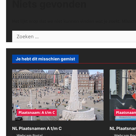
Niets gevonden
Het lijkt erop dat we niet kunnen vinden wat je zoekt. Missc
Zoeken
naar:
Je hebt dit misschien gemist
Plaatsnaam: A t/m C
Plaatsnaam
NL Plaatsnamen A t/m C
NL Plaatsna
Webcam Portal
08/08/2026
Webcam Port