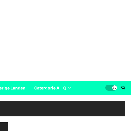
erige Landen
Catergorie A – Q