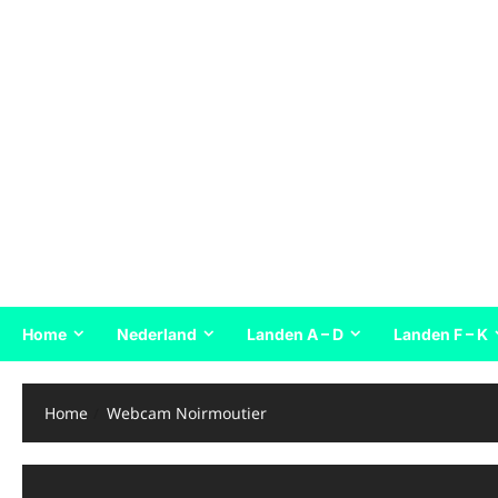
Home
Nederland
Landen A – D
Landen F – K
Home
Webcam Noirmoutier