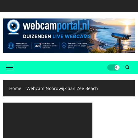
Ga
naar
de
inhoud
Primair
menu
Home
Webcam Noordwijk aan Zee Beach