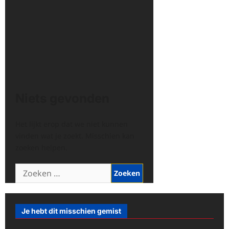
Niets gevonden
Het lijkt erop dat we niet kunnen
vinden wat je zoekt. Misschien kan
zoeken helpen.
Zoeken
naar:
Je hebt dit misschien gemist