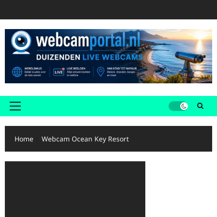
Ga
naar
de
inhoud
Primair
menu
Home
Webcam Ocean Key Resort