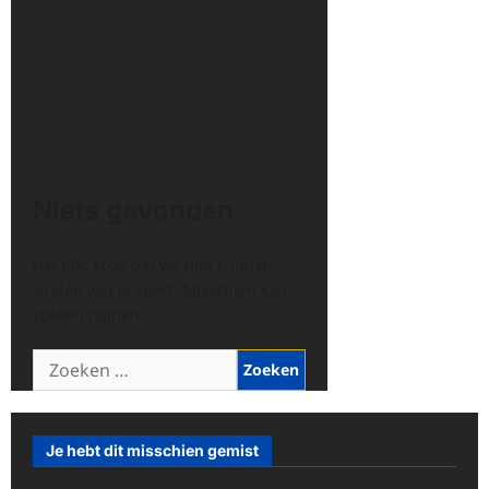
Niets gevonden
Het lijkt erop dat we niet kunnen
vinden wat je zoekt. Misschien kan
zoeken helpen.
Zoeken
naar:
Je hebt dit misschien gemist