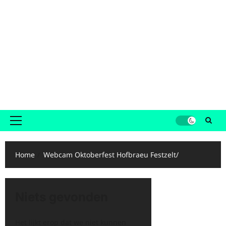
Primair
menu
Home
Webcam Oktoberfest Hofbraeu Festzelt/
Niets gevonden
Het lijkt erop dat we niet kunnen