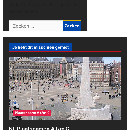
vinden wat je zoekt. Misschien kan
zoeken helpen.
Zoeken
naar:
Je hebt dit misschien gemist
Plaatsnaam: A t/m C
NL Plaatsnamen A t/m C