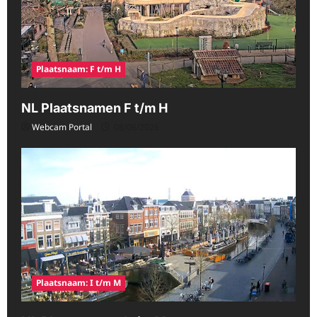
Plaatsnaam: F t/m H
NL Plaatsnamen F t/m H
Webcam Portal
08/06/2026
Plaatsnaam: I t/m M