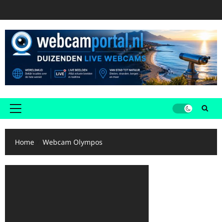
Ga
naar
de
inhoud
Primair
menu
Home
Webcam Olympos