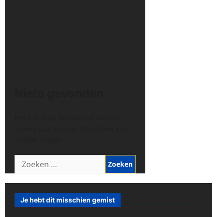
Niets gevonden
Het lijkt erop dat we niet kunnen
vinden wat je zoekt. Misschien kan
zoeken helpen.
Zoeken
naar:
Je hebt dit misschien gemist