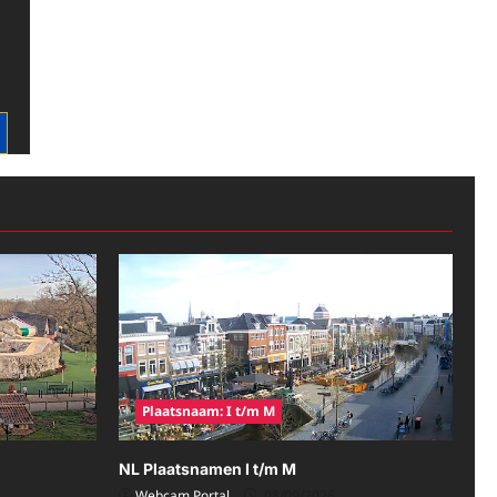
Plaatsnaam: I t/m M
NL Plaatsnamen I t/m M
Webcam Portal
08/09/2026