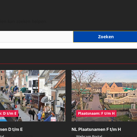
hien kan zoeken helpen.
: D t/m E
Plaatsnaam: F t/m H
men D t/m E
NL Plaatsnamen F t/m H
al
08/09/2026
Webcam Portal
08/09/2026