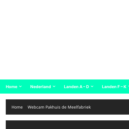
Home
Nederland
Landen A – D
Landen F – K
Home
Webcam Pakhuis de Meelfabriek