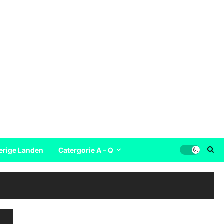
erige Landen
Catergorie A – Q