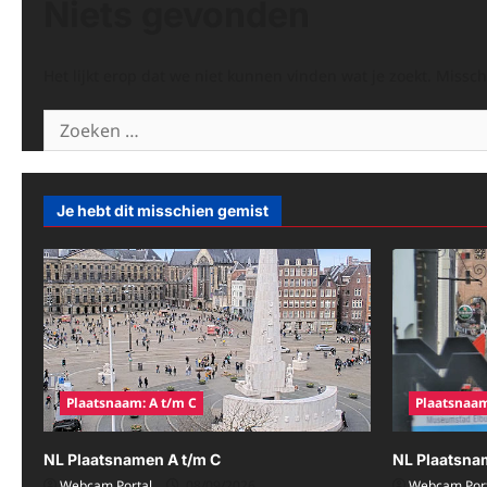
Niets gevonden
Het lijkt erop dat we niet kunnen vinden wat je zoekt. Missc
Zoeken
naar:
Je hebt dit misschien gemist
Plaatsnaam: A t/m C
Plaatsnaam
NL Plaatsnamen A t/m C
NL Plaatsna
Webcam Portal
08/09/2026
Webcam Port