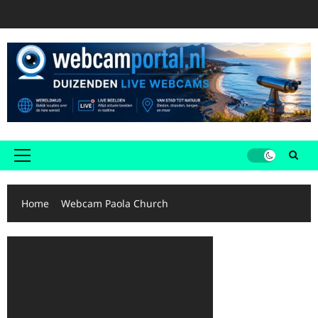
Ga
naar
de
inhoud
Primair
menu
Home
Webcam Paola Church