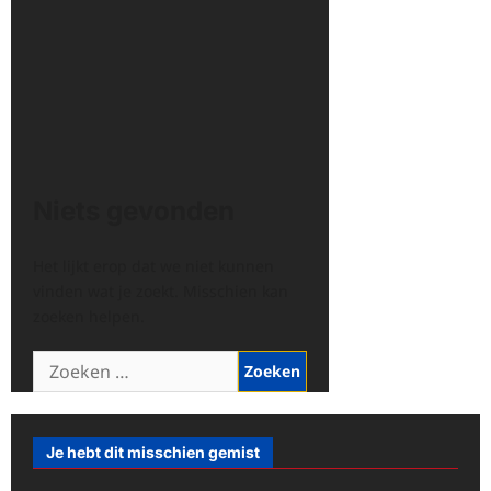
Niets gevonden
Het lijkt erop dat we niet kunnen
vinden wat je zoekt. Misschien kan
zoeken helpen.
Zoeken
naar:
Je hebt dit misschien gemist