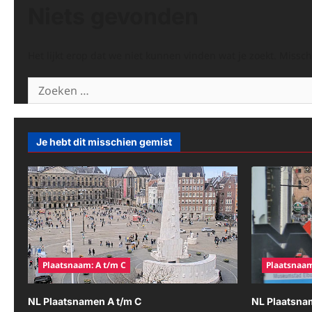
Niets gevonden
Het lijkt erop dat we niet kunnen vinden wat je zoekt. Missc
Zoeken
naar:
Je hebt dit misschien gemist
Plaatsnaam: A t/m C
Plaatsnaam
NL Plaatsnamen A t/m C
NL Plaatsna