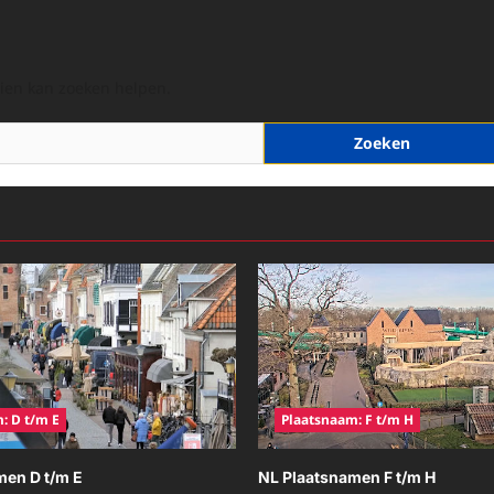
hien kan zoeken helpen.
: D t/m E
Plaatsnaam: F t/m H
men D t/m E
NL Plaatsnamen F t/m H