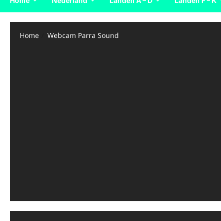
Home
Nederland
Landen A – D
Landen F – K
Home
Webcam Parra Sound