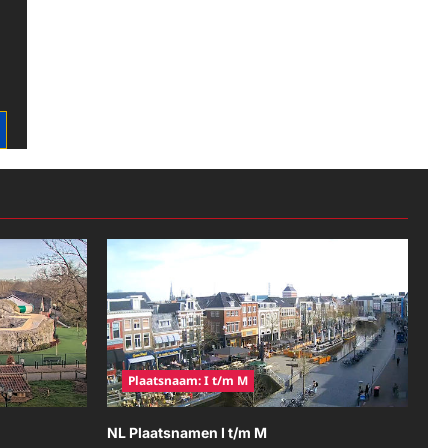
Plaatsnaam: I t/m M
NL Plaatsnamen I t/m M