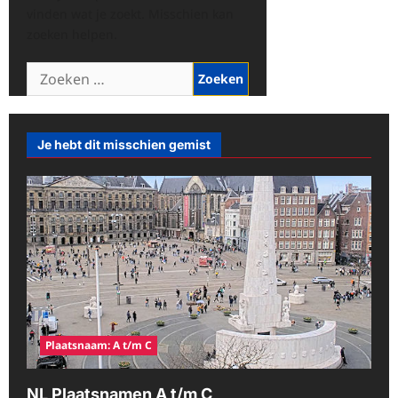
vinden wat je zoekt. Misschien kan
zoeken helpen.
Zoeken
naar:
Je hebt dit misschien gemist
Plaatsnaam: A t/m C
NL Plaatsnamen A t/m C