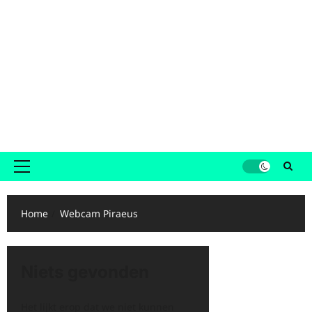
Primair
menu
Home
Webcam Piraeus
Niets gevonden
Het lijkt erop dat we niet kunnen