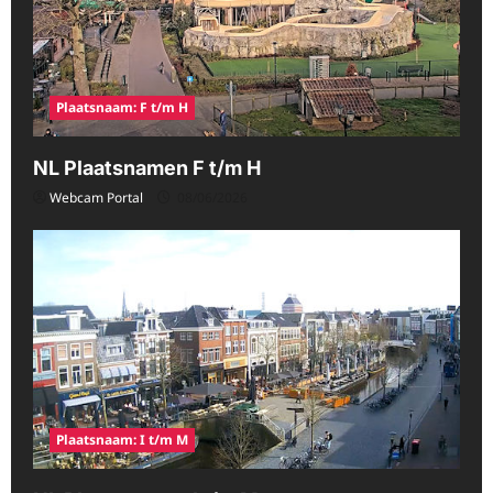
Plaatsnaam: F t/m H
NL Plaatsnamen F t/m H
Webcam Portal
08/06/2026
Plaatsnaam: I t/m M