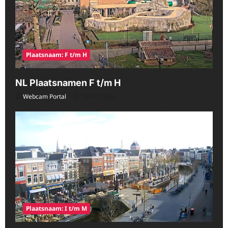
Plaatsnaam: F t/m H
NL Plaatsnamen F t/m H
Webcam Portal
08/09/2026
Plaatsnaam: I t/m M