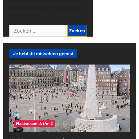
Het lijkt erop dat we niet kunnen
vinden wat je zoekt. Misschien kan
zoeken helpen.
Zoeken
naar:
Je hebt dit misschien gemist
Plaatsnaam: A t/m C