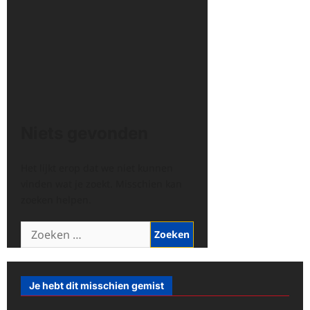
Niets gevonden
Het lijkt erop dat we niet kunnen
vinden wat je zoekt. Misschien kan
zoeken helpen.
Zoeken
naar:
Je hebt dit misschien gemist