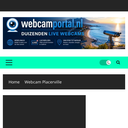
Ga
naar
de
inhoud
Primair
menu
Home
Webcam Placerville