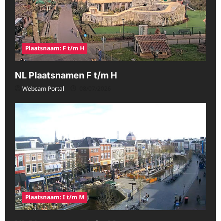
Plaatsnaam: F t/m H
NL Plaatsnamen F t/m H
Webcam Portal
08/07/2026
Plaatsnaam: I t/m M