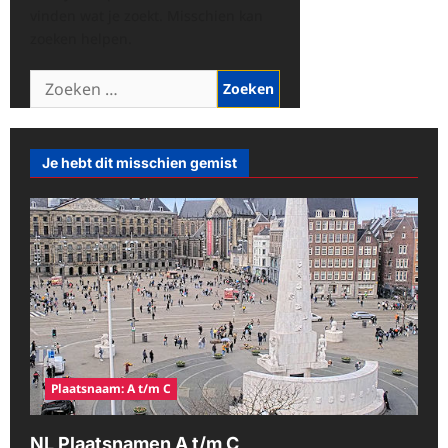
vinden wat je zoekt. Misschien kan
zoeken helpen.
Zoeken
naar:
Je hebt dit misschien gemist
Plaatsnaam: A t/m C
NL Plaatsnamen A t/m C