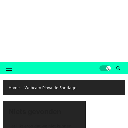
Primair
menu
Home
Webcam Playa de Santiago
Niets gevonden
Het lijkt erop dat we niet kunnen