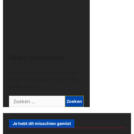
Niets gevonden
Het lijkt erop dat we niet kunnen
vinden wat je zoekt. Misschien kan
zoeken helpen.
Zoeken
naar:
Je hebt dit misschien gemist