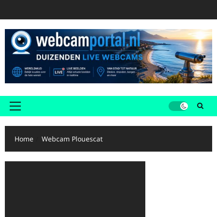
Ga
naar
de
inhoud
Primair
menu
Home
Webcam Plouescat