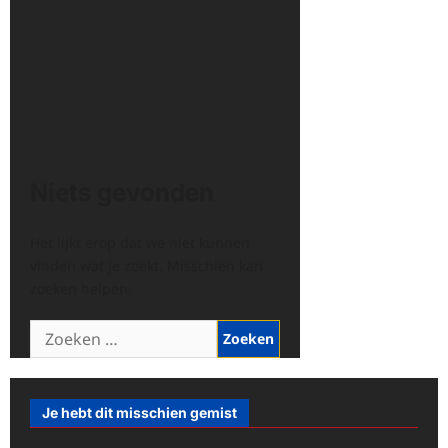
Niets gevonden
Het lijkt erop dat we niet kunnen
vinden wat je zoekt. Misschien kan
zoeken helpen.
Zoeken
naar:
Je hebt dit misschien gemist