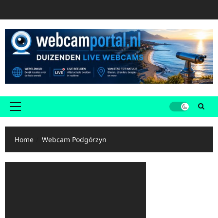
Ga
naar
de
inhoud
Primair
menu
Home
Webcam Podgórzyn