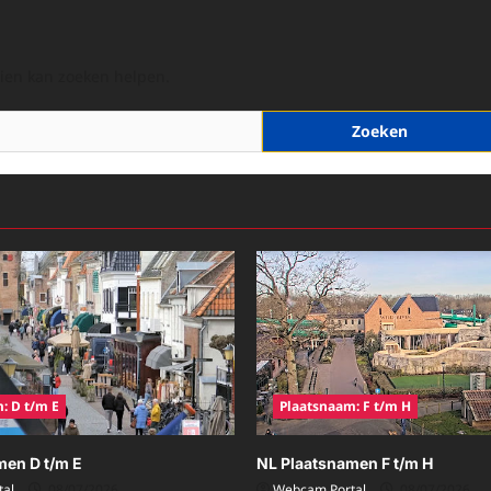
hien kan zoeken helpen.
: D t/m E
Plaatsnaam: F t/m H
men D t/m E
NL Plaatsnamen F t/m H
al
08/07/2026
Webcam Portal
08/07/2026