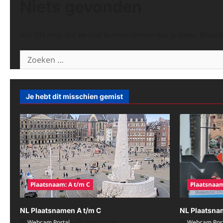
Niets gevonden
Het lijkt erop dat we niet kunnen vinden wat je zoekt. Missc
Zoeken
naar:
Je hebt dit misschien gemist
Plaatsnaam: A t/m C
Plaatsnaam
NL Plaatsnamen A t/m C
NL Plaatsna
Webcam Portal
08/07/2026
Webcam Port