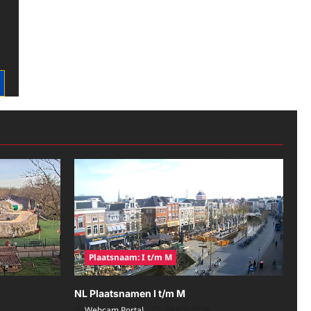
Plaatsnaam: I t/m M
NL Plaatsnamen I t/m M
Webcam Portal
08/07/2026