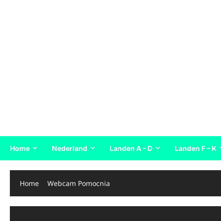
Home
Nederland
Landen A – D
Landen F – K
Home
Webcam Pomocnia