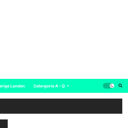
erige Landen
Catergorie A – Q