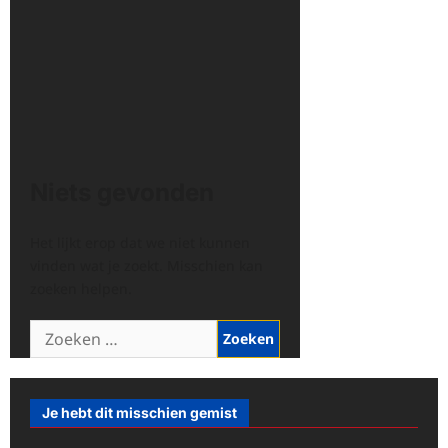
Niets gevonden
Het lijkt erop dat we niet kunnen
vinden wat je zoekt. Misschien kan
zoeken helpen.
Zoeken
naar:
Je hebt dit misschien gemist