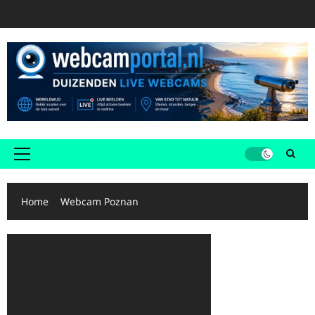
Ga
naar
de
inhoud
Primair
menu
Home
Webcam Poznan