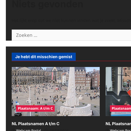
Niets gevonden
Het lijkt erop dat we niet kunnen vinden wat je zoekt. Missc
Zoeken
naar:
Je hebt dit misschien gemist
Plaatsnaam: A t/m C
Plaatsnaam
NL Plaatsnamen A t/m C
NL Plaatsna
Webcam Portal
08/08/2026
Webcam Port