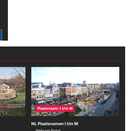
Plaatsnaam: I t/m M
NL Plaatsnamen I t/m M
Webcam Portal
08/08/2026