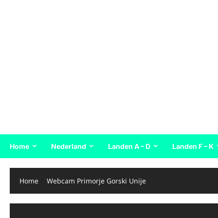
Home
Nederland
Landen A – D
Landen F – K
Home
Webcam Primorje Gorski Unije