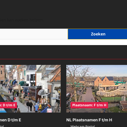
hien kan zoeken helpen.
: D t/m E
Plaatsnaam: F t/m H
men D t/m E
NL Plaatsnamen F t/m H
al
08/08/2026
Webcam Portal
08/08/2026