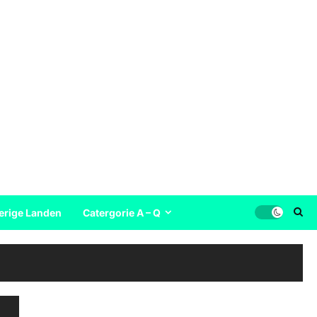
erige Landen
Catergorie A – Q