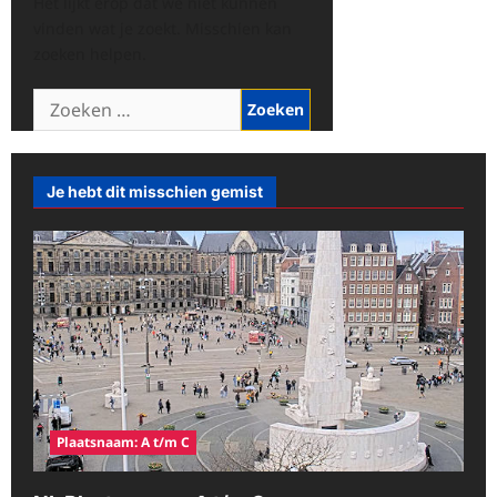
Het lijkt erop dat we niet kunnen
vinden wat je zoekt. Misschien kan
zoeken helpen.
Zoeken
naar:
Je hebt dit misschien gemist
Plaatsnaam: A t/m C