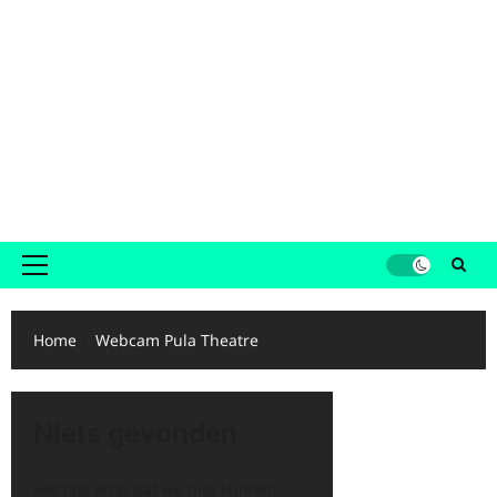
Primair
menu
Home
Webcam Pula Theatre
Niets gevonden
Het lijkt erop dat we niet kunnen