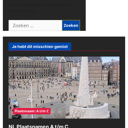
vinden wat je zoekt. Misschien kan
zoeken helpen.
Zoeken
naar:
Je hebt dit misschien gemist
Plaatsnaam: A t/m C
NL Plaatsnamen A t/m C