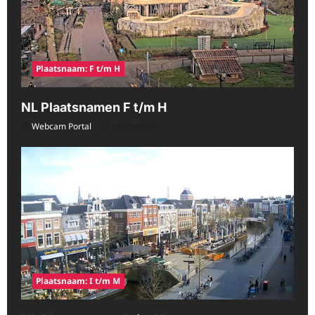
Plaatsnaam: F t/m H
NL Plaatsnamen F t/m H
Webcam Portal
08/06/2026
Plaatsnaam: I t/m M