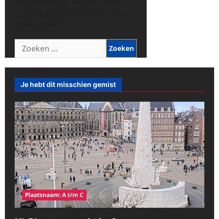
Het lijkt erop dat we niet kunnen
vinden wat je zoekt. Misschien kan
zoeken helpen.
Zoeken
naar:
Je hebt dit misschien gemist
Plaatsnaam: A t/m C