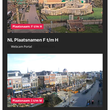
Plaatsnaam: F t/m H
NL Plaatsnamen F t/m H
Webcam Portal
08/09/2026
Plaatsnaam: I t/m M