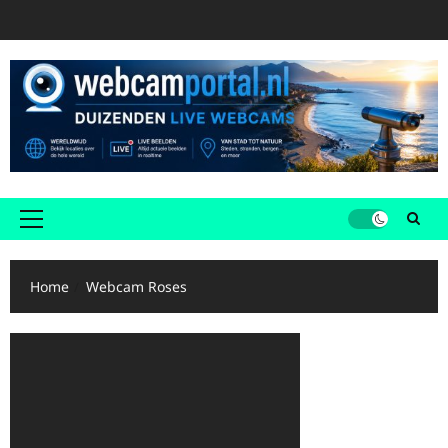
Ga
naar
de
inhoud
Primair
menu
Home
Webcam Roses