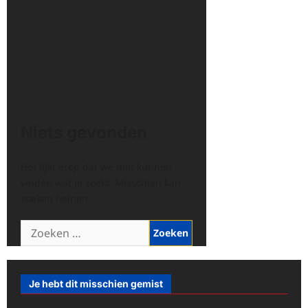
Niets gevonden
Het lijkt erop dat we niet kunnen
vinden wat je zoekt. Misschien kan
zoeken helpen.
Zoeken
naar:
Je hebt dit misschien gemist