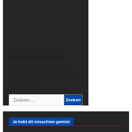
Niets gevonden
Het lijkt erop dat we niet kunnen
vinden wat je zoekt. Misschien kan
zoeken helpen.
Zoeken
naar:
Je hebt dit misschien gemist