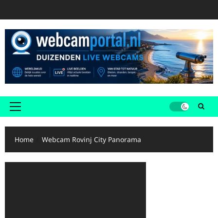
Ga
naar
de
inhoud
Primair
menu
Home
Webcam Rovinj City Panorama