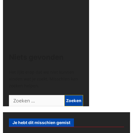
Niets gevonden
Het lijkt erop dat we niet kunnen
vinden wat je zoekt. Misschien kan
zoeken helpen.
Zoeken
naar:
Je hebt dit misschien gemist