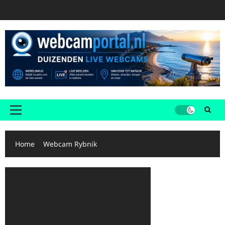
Ga
naar
de
inhoud
Primair
menu
Home
Webcam Rybnik