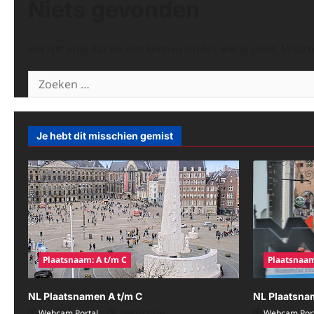
Niets gevonden
Het lijkt erop dat we niet kunnen vinden wat je zoekt. Missc
Zoeken
naar:
Je hebt dit misschien gemist
Plaatsnaam: A t/m C
Plaatsnaam
NL Plaatsnamen A t/m C
NL Plaatsna
Webcam Portal
08/07/2026
Webcam Port