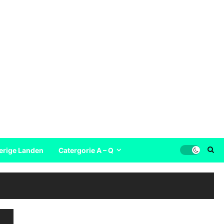
erige Landen
Catergorie A – Q