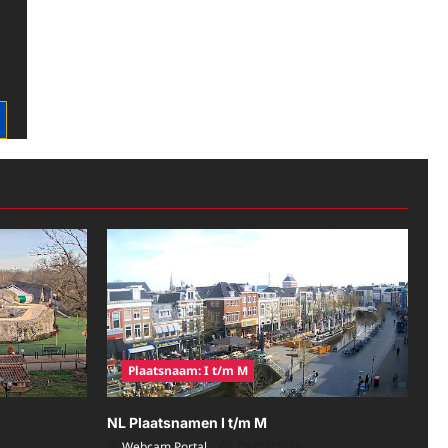
Plaatsnaam: I t/m M
NL Plaatsnamen I t/m M
Webcam Portal
08/07/2026