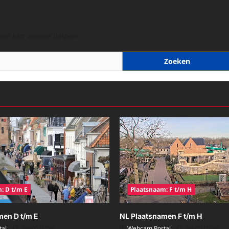
hien kan zoeken helpen.
: D t/m E
Plaatsnaam: F t/m H
men D t/m E
NL Plaatsnamen F t/m H
al
08/07/2026
Webcam Portal
08/07/2026