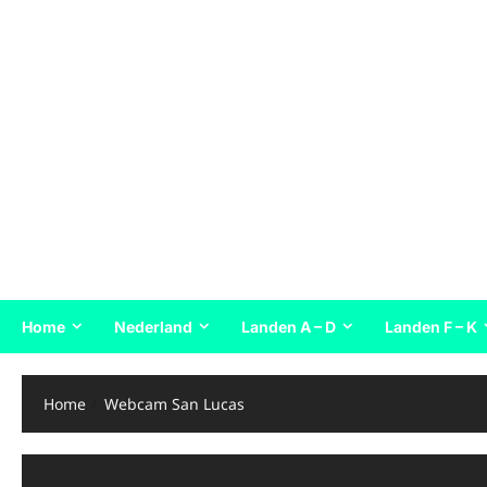
Home
Nederland
Landen A – D
Landen F – K
Home
Webcam San Lucas