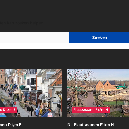
hien kan zoeken helpen.
: D t/m E
Plaatsnaam: F t/m H
men D t/m E
NL Plaatsnamen F t/m H