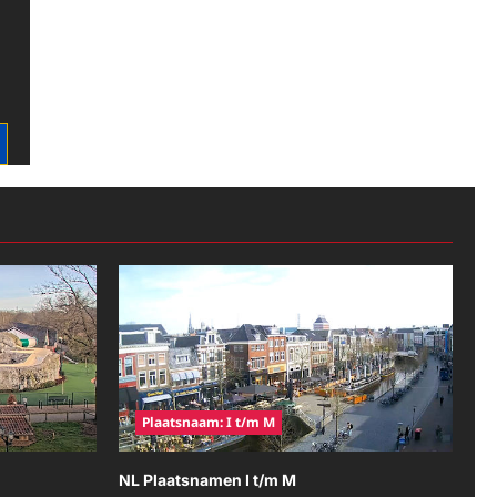
Plaatsnaam: I t/m M
NL Plaatsnamen I t/m M