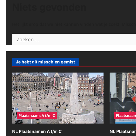
Niets gevonden
Het lijkt erop dat we niet kunnen vinden wat je zoekt. Missc
Zoeken
naar:
Je hebt dit misschien gemist
Plaatsnaam: A t/m C
Plaatsnaam
NL Plaatsnamen A t/m C
NL Plaatsna