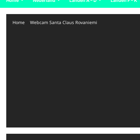
Home
Nederland
Landen A – D
Landen F – K
Home
Webcam Santa Claus Rovaniemi