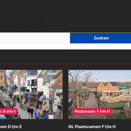
hien kan zoeken helpen.
: D t/m E
Plaatsnaam: F t/m H
men D t/m E
NL Plaatsnamen F t/m H