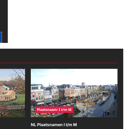
Plaatsnaam: I t/m M
NL Plaatsnamen I t/m M