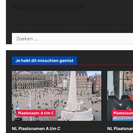
Niets gevonden
Het lijkt erop dat we niet kunnen vinden wat je zoekt. Missc
Zoeken
naar:
Je hebt dit misschien gemist
Plaatsnaam: A t/m C
Plaatsnaam
NL Plaatsnamen A t/m C
NL Plaatsna