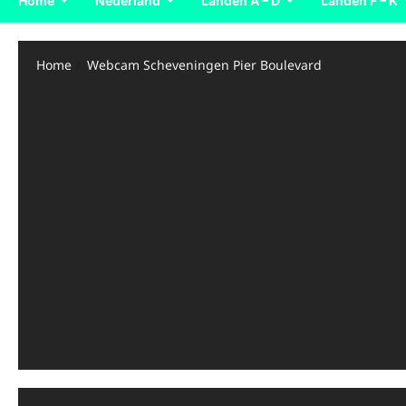
Home
Nederland
Landen A – D
Landen F – K
Home
Webcam Scheveningen Pier Boulevard