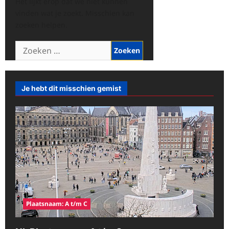
Het lijkt erop dat we niet kunnen
vinden wat je zoekt. Misschien kan
zoeken helpen.
Zoeken
naar:
Je hebt dit misschien gemist
Plaatsnaam: A t/m C