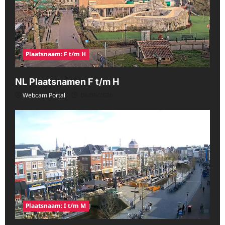
Plaatsnaam: F t/m H
NL Plaatsnamen F t/m H
Webcam Portal
08/09/2026
Plaatsnaam: I t/m M